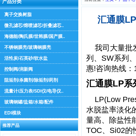
产品分类
离子交换树脂
汇通膜LP
微孔滤芯/熔喷滤芯/折叠滤芯..
海德能/陶氏膜/世韩膜/国产膜..
我司大量批发
不锈钢膜壳/玻璃钢膜壳
列、SW系列
活性炭/石英砂/软水盐
惠!咨询热线：185
控制阀/润新阀
阻垢剂/杀菌剂/除垢剂/药剂
汇通膜LP系
流量计/压力表/SDI仪/电导仪..
LP(Low 
玻璃钢罐/盐箱/水箱/配件
水脱盐率淡化
EDI模块
量高、除盐性
推荐产品
TOC、Si0