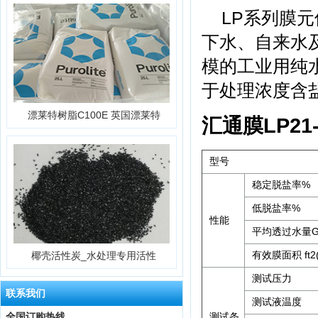
LP系列膜元
下水、自来水
模的工业用纯
于处理浓度含
漂莱特树脂C100E 英国漂莱特
汇通膜LP21
型号
稳定脱盐率%
低脱盐率%
性能
平均透过水量GP
有效膜面积 ft2(
椰壳活性炭_水处理专用活性
测试压力
联系我们
测试液温度
全国订购热线
测试条