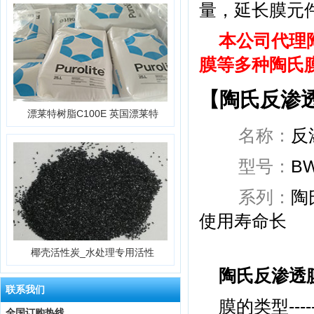
量，延长膜元
本公司代理
膜等多种陶氏
【陶氏反渗透
漂莱特树脂C100E 英国漂莱特
名称：
型号：
B
系列：
陶
使用寿命长
椰壳活性炭_水处理专用活性
陶氏反渗透膜
联系我们
膜的类型-------
全国订购热线