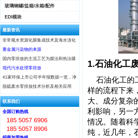
玻璃钢罐/盐箱/水箱/配件
EDI模块
最新资讯
非常规水资源化膜集成技术及海水淡化
重金属污染物的来源
国内零排放的主流工艺为膜法和热法碟
1.石油化工
现代污水处理零排放
41家环保上市公司半年报数据一览，净
石油化工的
脱硫废水零排放技术分析及相关应用
样的流程下来
大、成分复杂
联系我们
利影响，另一
全国订购热线
185 5057 6906
情况。随着科
185 5057 8906
纯，近几年，
招商加盟热线