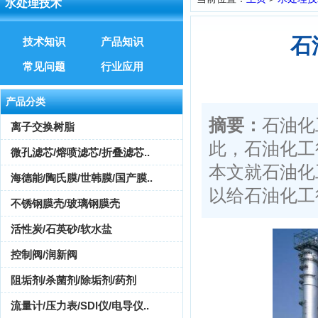
水处理技术
石
技术知识
产品知识
常见问题
行业应用
产品分类
摘要：
石油化
离子交换树脂
此，石油化工
微孔滤芯/熔喷滤芯/折叠滤芯..
本文就石油化
海德能/陶氏膜/世韩膜/国产膜..
以给石油化工行
不锈钢膜壳/玻璃钢膜壳
活性炭/石英砂/软水盐
控制阀/润新阀
阻垢剂/杀菌剂/除垢剂/药剂
流量计/压力表/SDI仪/电导仪..