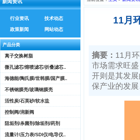
新闻资讯
11月
行业资讯
技术动态
政策新闻
网站动态
产品分类
摘要：
11月
离子交换树脂
市场需求旺盛
微孔滤芯/熔喷滤芯/折叠滤芯..
开则是其发展
海德能/陶氏膜/世韩膜/国产膜..
保产业的发展、
不锈钢膜壳/玻璃钢膜壳
活性炭/石英砂/软水盐
控制阀/润新阀
阻垢剂/杀菌剂/除垢剂/药剂
流量计/压力表/SDI仪/电导仪..