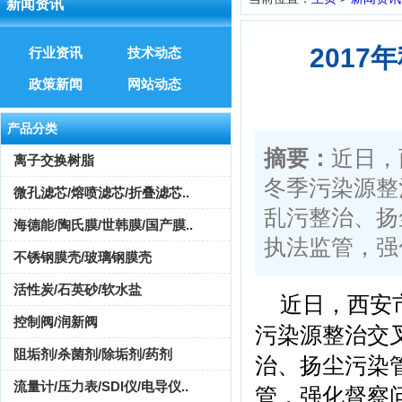
新闻资讯
201
行业资讯
技术动态
政策新闻
网站动态
产品分类
摘要：
近日，
离子交换树脂
冬季污染源整
微孔滤芯/熔喷滤芯/折叠滤芯..
乱污整治、扬
海德能/陶氏膜/世韩膜/国产膜..
执法监管，强化
不锈钢膜壳/玻璃钢膜壳
活性炭/石英砂/软水盐
近日，西安市
控制阀/润新阀
污染源整治交
阻垢剂/杀菌剂/除垢剂/药剂
治、扬尘污染
流量计/压力表/SDI仪/电导仪..
管，强化督察