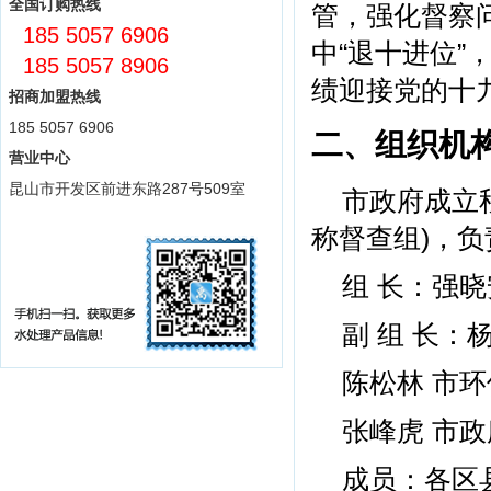
全国订购热线
管，强化督察
185 5057 6906
中“退十进位
185 5057 8906
绩迎接党的十
招商加盟热线
185 5057 6906
二、组织机
营业中心
昆山市开发区前进东路287号509室
市政府成立
称督查组)，
组 长：强晓
副 组 长：
陈松林 市
张峰虎 市
成员：各区